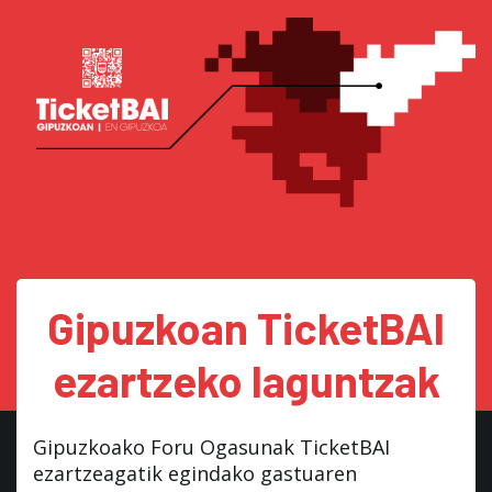
Gipuzkoan TicketBAI
ezartzeko laguntzak
Gipuzkoako Foru Ogasunak TicketBAI
ezartzeagatik egindako gastuaren