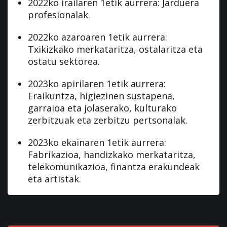
2022ko irailaren 1etik aurrera: Jarduera
profesionalak.
2022ko azaroaren 1etik aurrera:
Txikizkako merkataritza, ostalaritza eta
ostatu sektorea.
2023ko apirilaren 1etik aurrera:
Eraikuntza, higiezinen sustapena,
garraioa eta jolaserako, kulturako
zerbitzuak eta zerbitzu pertsonalak.
2023ko ekainaren 1etik aurrera:
Fabrikazioa, handizkako merkataritza,
telekomunikazioa, finantza erakundeak
eta artistak.