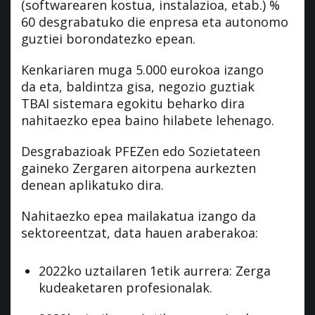
(softwarearen kostua, instalazioa, etab.) %
60 desgrabatuko die enpresa eta autonomo
guztiei borondatezko epean.
Kenkariaren muga 5.000 eurokoa izango
da eta, baldintza gisa, negozio guztiak
TBAI sistemara egokitu beharko dira
nahitaezko epea baino hilabete lehenago.
Desgrabazioak PFEZen edo Sozietateen
gaineko Zergaren aitorpena aurkezten
denean aplikatuko dira.
Nahitaezko epea mailakatua izango da
sektoreentzat, data hauen araberakoa:
2022ko uztailaren 1etik aurrera: Zerga
kudeaketaren profesionalak.