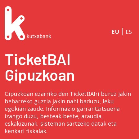
EU
ES
TicketBAI
Gipuzkoan
Gipuzkoan ezarriko den TicketBAIri buruz jakin
beharreko guztia jakin nahi baduzu, leku
egokian zaude. Informazio garrantzitsuena
izango duzu, besteak beste, araudia,
eskakizunak, sisteman sartzeko datak eta
kenkari fiskalak.