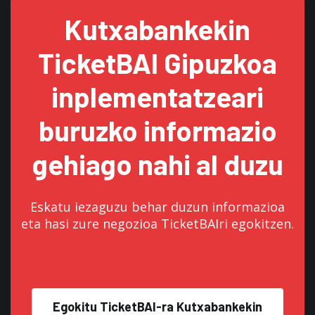
Kutxabankekin
TicketBAI Gipuzkoa
inplementatzeari
buruzko informazio
gehiago nahi al duzu
Eskatu iezaguzu behar duzun informazioa
eta hasi zure negozioa TicketBAIri egokitzen.
Egokitu TicketBAI-ra Kutxabankekin